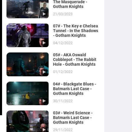
The Masquerade -
Gotham Knights
21/03/2023
07# - The Key e Chelsea
Tunnel - In the Shadows
- Gotham Knights
04/12/2022
05# - AKA Oswald
Cobblepot - The Rabbit
Hole - Gotham Knights
01/12/2022
04# - Blackgate Blues -
Batman's Last Case -
Gotham Knights
30/11/2022
03# - Weird Science -
Batman's Last Case -
Gotham Knights
29/11/2022