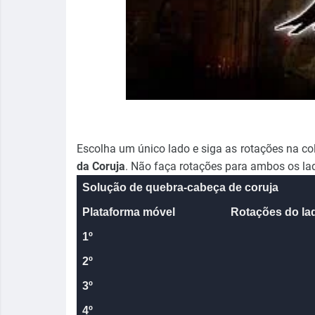
Escolha um único lado e siga as rotações na co
da Coruja
. Não faça rotações para ambos os lad
Solução de quebra-cabeça de coruja
Plataforma móvel
Rotações do lad
1º
2º
3º
4º