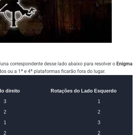
luna correspondente desse lado abaixo para resolver o
Enigma
os ou a 1ª e 4ª plataformas ficarão fora do lugar.
o direito
Rotações do Lado Esquerdo
3
1
2
2
1
3
2
2