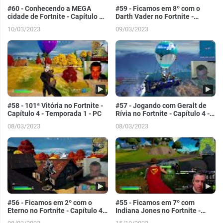
#60 - Conhecendo a MEGA
#59 - Ficamos em 8º com o
cidade de Fortnite - Capítulo 4 -
Darth Vader no Fortnite -
Temporada 2 - PC
Capítulo 4 - Temporada 1 - PC
10/03/2023
09/03/2023
#58 - 101ª Vitória no Fortnite -
#57 - Jogando com Geralt de
Capítulo 4 - Temporada 1 - PC
Rívia no Fortnite - Capítulo 4 -
Temporada 1 - PC
08/03/2023
08/03/2023
#56 - Ficamos em 2º com o
#55 - Ficamos em 7º com
Eterno no Fortnite - Capítulo 4 -
Indiana Jones no Fortnite -
Temporada 1 - PC
Capítulo 3 - Temporada 4 - PC