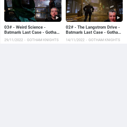
03# - Weird Science -
02# - The Langstrom Drive -
Batman's Last Case - Gotham
Batman's Last Case - Gotham
Knights
Knights
29/11/2022
GOTHAM KNIGHTS
14/11/2022
GOTHAM KNIGHTS
01# - Kirk Langstrom -
#55 - Ficamos em 7º com
Batman's Last Case - Gotham
Indiana Jones no Fortnite -
Knights
Capítulo 3 - Temporada 4 -
12/11/2022
GOTHAM KNIGHTS
15/10/2022
FORTNITE
PC