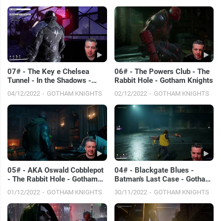
07# - The Key e Chelsea
06# - The Powers Club - The
Tunnel - In the Shadows -
Rabbit Hole - Gotham Knights
Gotham Knights
04/12/2022
GOTHAM KNIGHTS
02/12/2022
GOTHAM KNIGHTS
05# - AKA Oswald Cobblepot
04# - Blackgate Blues -
- The Rabbit Hole - Gotham
Batman's Last Case - Gotham
Knights
Knights
01/12/2022
GOTHAM KNIGHTS
30/11/2022
GOTHAM KNIGHTS