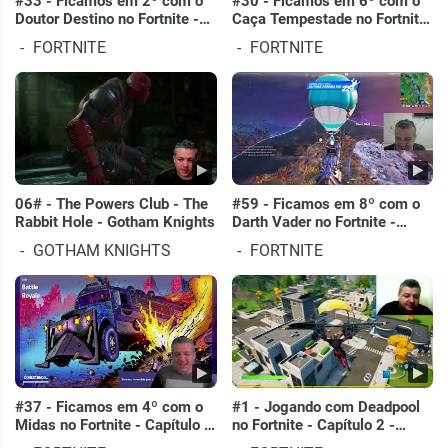
#33 - Ficamos em 2º com o
#30 - Ficamos em 6º com o
Doutor Destino no Fortnite -
Caça Tempestade no Fortnite
Capítulo 3 - Temporada 3 -
- Capítulo 3 - Temporada 3 -
FORTNITE
FORTNITE
PC
PC
06# - The Powers Club - The
#59 - Ficamos em 8º com o
Rabbit Hole - Gotham Knights
Darth Vader no Fortnite -
Capítulo 4 - Temporada 1 -
GOTHAM KNIGHTS
FORTNITE
PC
#37 - Ficamos em 4º com o
#1 - Jogando com Deadpool
Midas no Fortnite - Capítulo 3
no Fortnite - Capítulo 2 -
- Temporada 3 - PC
Temporada 6 - PC