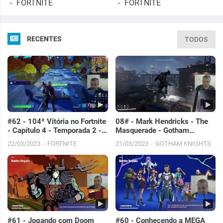
FORTNITE
FORTNITE
RECENTES
TODOS
#62 - 104ª Vitória no Fortnite
08# - Mark Hendricks - The
- Capítulo 4 - Temporada 2 -
Masquerade - Gotham
PC
Knights
22/03/2023
FORTNITE
21/03/2023
GOTHAM KNIGHTS
#61 - Jogando com Doom
#60 - Conhecendo a MEGA