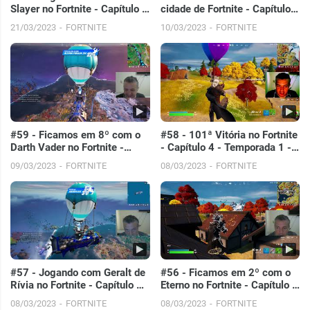
Slayer no Fortnite - Capítulo 4
cidade de Fortnite - Capítulo 4
- Temporada 2 - PC
- Temporada 2 - PC
21/03/2023
FORTNITE
10/03/2023
FORTNITE
#59 - Ficamos em 8º com o
#58 - 101ª Vitória no Fortnite
Darth Vader no Fortnite -
- Capítulo 4 - Temporada 1 -
Capítulo 4 - Temporada 1 -
PC
09/03/2023
FORTNITE
08/03/2023
FORTNITE
PC
#57 - Jogando com Geralt de
#56 - Ficamos em 2º com o
Rívia no Fortnite - Capítulo 4 -
Eterno no Fortnite - Capítulo 4
Temporada 1 - PC
- Temporada 1 - PC
08/03/2023
FORTNITE
08/03/2023
FORTNITE